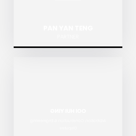
PAN YAN TENG
PARTNER
OOI HUI YING
Arbitration, Construction & Engineering
Disputes