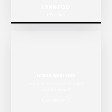
LYNN FOO
PARTNER
AMY HIEW KAR YI
Corporate Disputes, Construction,
Projects & Energy
VIEW PROFILE