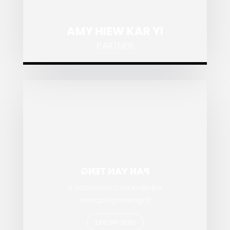
AMY HIEW KAR YI
PARTNER
PAN YAN TENG
Adjudication, Construction &
Engineering Disputes
VIEW PROFILE